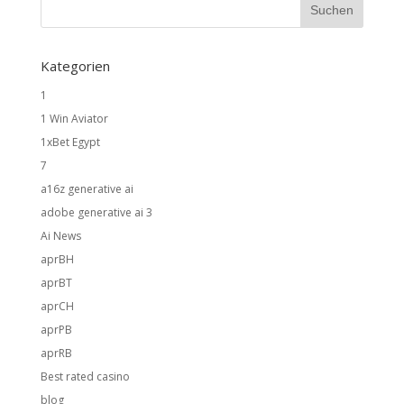
Kategorien
1
1 Win Aviator
1xBet Egypt
7
a16z generative ai
adobe generative ai 3
Ai News
aprBH
aprBT
aprCH
aprPB
aprRB
Best rated casino
blog