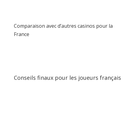
parié plus que la limite autorisée. », Thomas, joueur français.
Comparaison avec d’autres casinos pour la
France
Cresus se distingue par son interface francophone et des
conditions relativement transparentes. Certaines plateformes
concurrentes peuvent offrir des wagering plus bas, mais
souvent avec des jeux plus restreints ou des offres moins
stables.
Conseils finaux pour les joueurs français
Lisez toujours les termes et conditions du bonus sur la page
dédiée.
Priorisez les jeux avec contribution élevée pour finir le
wagering plus rapidement.
Gardez une trace de vos mises et du temps restant pour le
bonus.
Contactez le support Cresus si quelque chose n’est pas clair ;