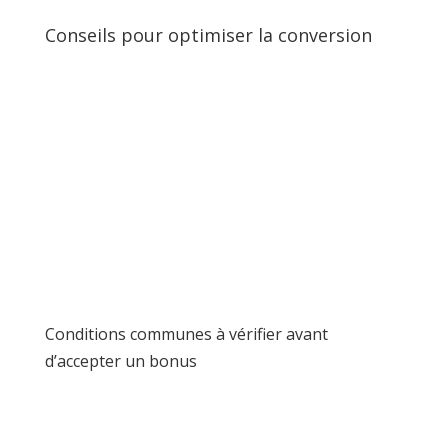
Conseils pour optimiser la conversion
Privilégiez les machines à sous ayant une contribution de 100
% au wagering.
Vérifiez la durée du bonus et planifiez vos sessions pour finir
le wagering avant l’expiration.
Respectez la limite de mise maximale pour éviter une
invalidation du bonus.
Consultez les jeux exclus et les conditions spéciales (ex :
jackpots progressifs souvent exclus).
Conditions communes à vérifier avant
d’accepter un bonus
Montant minimal de dépôt pour activer le bonus;
Si le wagering s’applique au montant du bonus uniquement
ou au bonus + dépôt.