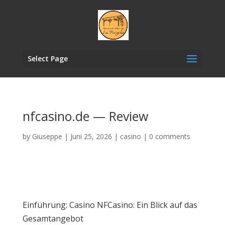
Select Page
nfcasino.de — Review
by
Giuseppe
|
Juni 25, 2026
|
casino
|
0 comments
Einführung: Casino NFCasino: Ein Blick auf das
Gesamtangebot