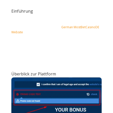
Einführung
Die deutsche Online-Spieler-Community sucht ständig nach
zuverlässigen Plattformen für Sportwetten und Casinospiele. In
diesem Artikel schauen wir uns die
German MostBetCasinoDE
Website
an — speziell aus Sicht von Spielern aus Deutschland.
Ziel ist es‚ eine ausführliche Review zu liefern‚ die mobile
Nutzung‚ Bonusangebote‚ Spielauswahl‚ Zahlungsmethoden
und Support behandelt. Grundlage dieses Textes ist auch der
Fokus auf Die Mostbet Wett-App: Mobile Tipps und Live-
Einsatz‚ damit mobile Spieler wissen‚ was sie erwartet.
Überblick zur Plattform