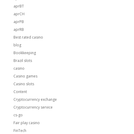
aprBT
aprCH
aprPB
aprRB
Best rated casino
blog
Bookkeeping
Brazil slots
casino
Casino games
Casino slots
Content
Cryptocurrency exchange
Cryptocurrency service
cs-go
Fair play casino
FinTech