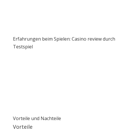
und Random Number Generators (RNG) sichergestellt. Für
deutsche Spieler ist außerdem wichtig‚ dass Limits‚
Selbstausschluss und verantwortungsvolles Spielen angeboten
werden.
Erfahrungen beim Spielen: Casino review durch
Testspiel
Um die Plattform realistisch zu bewerten‚ wurde ein kurzer
Testlauf im Live-Casino und bei Slots durchgeführt. Die
Verbindung zur Mostbet Wett-App war stabil; das Platzieren
von Live-Einsätzen gelang ohne Verzögerung. Bei einem
beliebten Video-Slot wurden mehrere Demo-Runden getestet‚
danach echtes Geld eingesetzt. Die Grafikqualität war gut‚
Bonusspiele funktionierten wie angewiesen‚ und
Gewinnauszahlungen wurden nach Verifizierung zügig
bearbeitet.
Vorteile und Nachteile
Vorteile