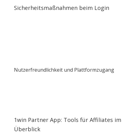
Sicherheitsmaßnahmen beim Login
1win bietet Standard-Sicherheitsfunktionen wie verschlüsselte
Verbindungen (SSL/TLS) und optionale 2FA. Deutsche Spieler
sollten stets starke Passwörter verwenden und die 2FA
aktivieren, wenn verfügbar. Außerdem empfiehlt es sich, beim
ersten Login die Promo-Bedingungen und
Verifizierungsvorgaben zu prüfen.
Nutzerfreundlichkeit und Plattformzugang
Das Interface von 1win ist modern und für Desktop sowie
mobile Geräte optimiert. Der Login-Bereich ist prominent
platziert, sodass neue Nutzer schnell Zugriff auf das
Spielangebot erhalten. Die mobile Version und die 1win App
machen es besonders einfach, sich unterwegs einzuloggen und
zu spielen.
1win Partner App: Tools für Affiliates im
Überblick