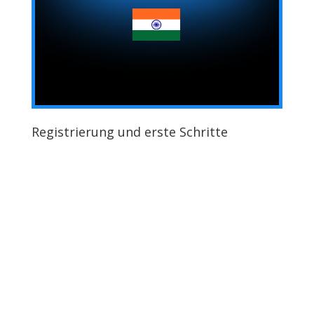
Registrierung und erste Schritte
Bevor Sie sich einloggen können, müssen Sie ein Konto
erstellen. Der Registrierungsprozess bei 1win ist
typischerweise dreistufig:
Angabe von E-Mail oder Telefonnummer
Erstellung eines Passworts
Bestätigung via SMS oder E-Mail (je nach gewählter Methode)
Nach erfolgreicher Registrierung können deutsche Spieler den
Login-Bereich nutzen: Geben Sie Ihre Anmeldedaten ein und
bestätigen Sie bei Bedarf die Zwei-Faktor-Authentifizierung.