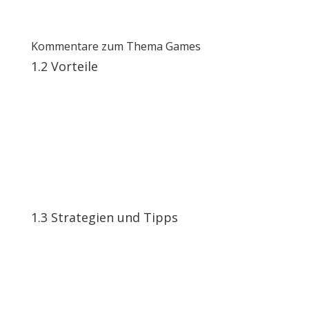
deutsche Spieler relevant sein können.
Kommentare zum Thema Games
1.2 Vorteile
Breites Spielangebot: Slots, Live-Dealer und Sportwetten an
einem Ort.
Mobile-First-Design: einfacher Login und Spielen auf
Smartphones.
Unterstützung für mehrere Zahlungsmethoden, inklusive
Krypto.
1.3 Strategien und Tipps
Für Slotspieler empfiehlt es sich, vor Echtgeldspielen erst die
Demo-Versionen zu testen. Beim Live-Casino sind Bankroll-
Management und Setzen realistischer Limits entscheidend.
Verwenden Sie Bonusangebote strategisch, beachten Sie aber
die Umsatzbedingungen.