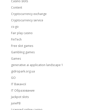
Casino slots
Content
Cryptocurrency exchange
Cryptocurrency service
cs-go
Fair play casino
FinTech
Free slot games
Gambling games
Games
generative ai application landscape 1
gidropark.org.ua
GO
IT Вакансії
IT Образование
Jackpot slots
junePB
Licensed online casino