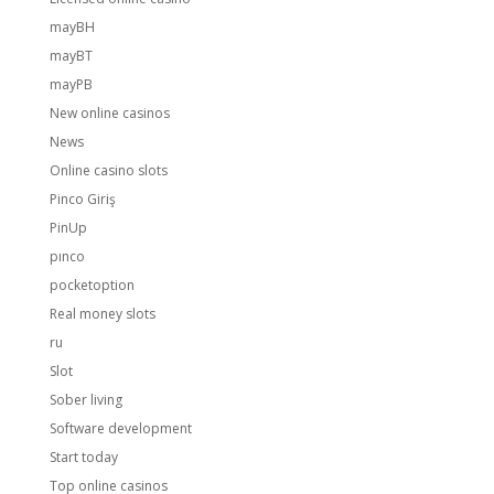
mayBH
mayBT
mayPB
New online casinos
News
Online casino slots
Pinco Giriş
PinUp
pınco
pocketoption
Real money slots
ru
Slot
Sober living
Software development
Start today
Top online casinos