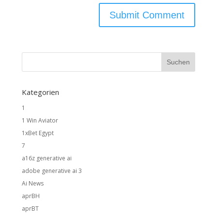
Kategorien
1
1 Win Aviator
1xBet Egypt
7
a16z generative ai
adobe generative ai 3
Ai News
aprBH
aprBT