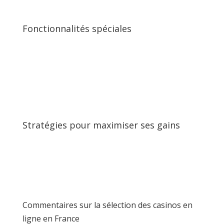
pour les amateurs de sensations fortes.
Fonctionnalités spéciales
Symbole Wild qui remplace les autres symboles pour créer
des combinaisons gagnantes.
Jeu bonus avec tours gratuits déclenché par au moins 3
symboles «Book».
Possibilité de gagner jusqu’à 5000 fois la mise initiale.
Stratégies pour maximiser ses gains
Bien que le hasard domine, miser avec méthode sur
Book of
Dead
peut s’avérer payant. Par exemple, ajuster la mise en
fonction de la bankroll et profiter du mode démo avant de
jouer en argent réel.
Commentaires sur la sélection des casinos en
ligne en France