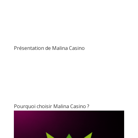
Le monde des casinos en ligne ne cesse de se développer, et
Malina Casino s’impose comme une plateforme
incontournable pour les joueurs français. Aujourd’hui, nous
allons explorer cet établissement virtuel, ses atouts, ses jeux
phares, et vous donner des conseils pour bien débuter.
Présentation de Malina Casino
Malina Casino est un site de jeux en ligne qui propose un grand
choix de divertissements : machines à sous, jeux de table,
jackpots, et même un espace de casino en direct. Grâce à une
interface intuitive et un design moderne, il offre une expérience
immersive, adaptée aussi bien aux débutants qu’aux joueurs
aguerris.
Pourquoi choisir Malina Casino ?