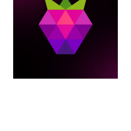
Large sélection de jeux provenant de développeurs
renommés
Bonus d’accueil attractifs pour les nouveaux joueurs
Support client réactif et multilingue
Options de paiement sécurisées avec une bonne variété de
méthodes