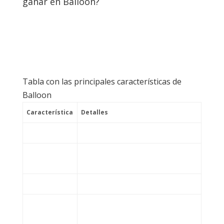
ganar en Balloon?
La clave está en la gestión cuidadosa del bankroll y en saber
cuándo retirarse. No existe una fórmula mágica, pero
mantener la calma y jugar con cabeza aumenta las chances de
éxito.
Tabla con las principales características de
Balloon
Característica
Detalles
Desarrollador
SmartSoft Gaming
Game-show estilo arcade con premios y
Tipo de juego
multiplicadores
Plataformas
Desktop, smartphones Android y iOS
Opciones de
Desde apuestas bajas hasta altas según
apuesta
el casino