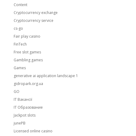
Content
Cryptocurrency exchange
Cryptocurrency service
cs-go
Fair play casino
FinTech
Free slot games
Gambling games
Games
generative ai application landscape 1
gidropark.org.ua
GO
IT Вакансії
IT Образование
Jackpot slots
junePB
Licensed online casino