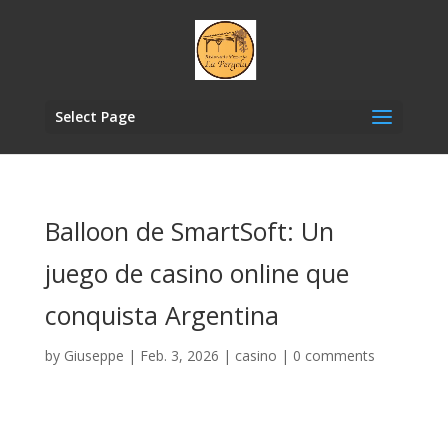
Select Page
Balloon de SmartSoft: Un
juego de casino online que
conquista Argentina
by
Giuseppe
|
Feb. 3, 2026
|
casino
|
0 comments