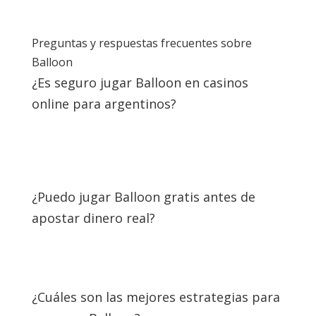
Preguntas y respuestas frecuentes sobre
Balloon
¿Es seguro jugar Balloon en casinos
online para argentinos?
Sí. Mientras el casino posea licencias legítimas y buenas
referencias, jugar Balloon es seguro. SmartSoft Gaming es un
desarrollador reconocido que utiliza generadores de
números aleatorios certificados para garantizar juegos justos.
¿Puedo jugar Balloon gratis antes de
apostar dinero real?
Claro, varias plataformas permiten acceder a una versión
demo donde se puede jugar Balloon sin depósito inicial, ideal
para entender la dinámica antes de usar dinero real.
¿Cuáles son las mejores estrategias para