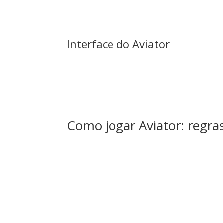
público no Brasil. Além disso‚ o fato de poder
dos novatos e dos mais experientes.
Interface do Aviator
O Aviator oferece uma interface limpa e intuiti
facilitando o acesso em diferentes plataformas.
no timing de retirar a aposta.
Como jogar Aviator: regra
Você escolhe o valor da aposta antes de o avi
O avião começa a subir‚ incrementando o multipl
O objetivo é sacar o dinheiro antes que o avi
Se o avião sumir sem que você tenha sacado‚