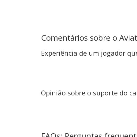
Outra estratégia comum é apostar valores baixo
rodada dura poucos segundos.
Comentários sobre o Avia
Experiência de um jogador qu
“Comecei a jogar Aviator por curiosidade e logo
estudar o padrão de voos e controlar minhas a
S.‚ São Paulo.
Opinião sobre o suporte do ca
O suporte dos cassinos que oferecem Aviator cos
que facilita a resolução rápida de dúvidas e pr
FAQs: Perguntas frequente