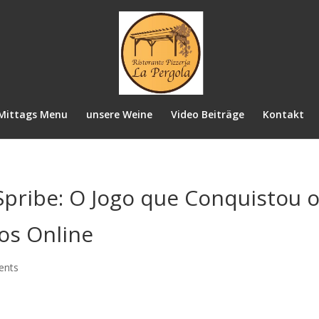
Mittags Menu
unsere Weine
Video Beiträge
Kontakt
Spribe: O Jogo que Conquistou 
nos Online
ents