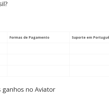
il?
rasileiros já contam com o Aviator em seu lobby de jogos. Alguns do
ine brasileiros com Aviator disponível
Formas de Pagamento
Suporte em Portugu
is
Boleto‚ Pix‚ Cartão de Crédito
Sim
Pix‚ Transferência Bancária‚ Cartão
Sim
Criptomoedas‚ Pix
Sim
s ganhos no Aviator
viator. Muitos especialistas indicam retirar o dinheiro em
garantir lucros consistentes e evitar perdas repentinas.