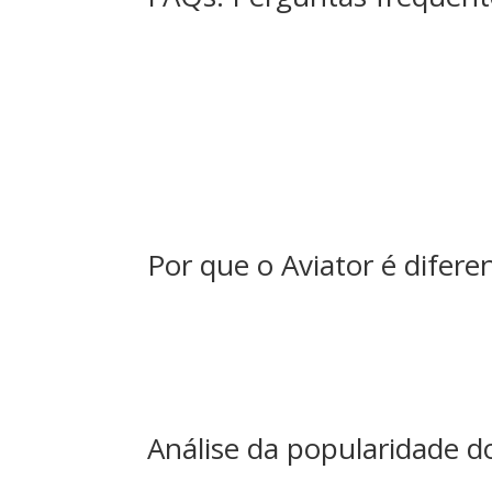
Posso jogar Aviator gratuitamente?
Sim‚ muitos cassinos oferecem modo demo par
Qual é o retorno médio do Aviator?
O RTP (Retorno ao Jogador) do Aviator é ap
O Aviator é justo?
Sim‚ o Aviator utiliza um sistema de geração
resultados.
Por que o Aviator é diferen
Ao contrário dos jogos de caça-níquel convenc
pagamento‚ o Aviator foca na habilidade do jo
dinâmico‚ com menor influência da pura sorte.
Análise da popularidade do