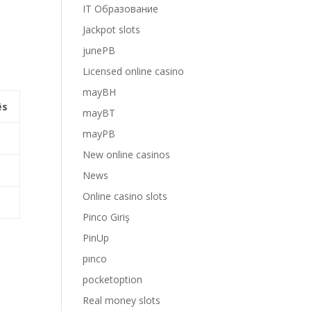
IT Образование
Jackpot slots
s
junePB
Licensed online casino
mayBH
ês
mayBT
mayPB
New online casinos
News
Online casino slots
Pinco Giriş
PinUp
pınco
pocketoption
Real money slots