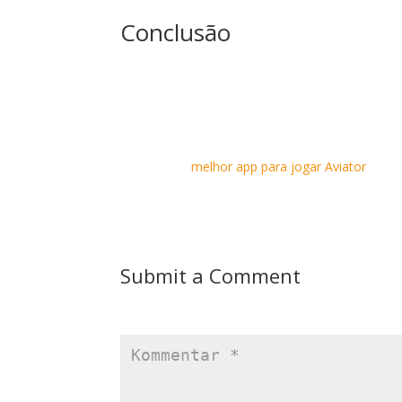
Conclusão
O Aviator é uma excelente opção para quem dese
Com uma interface intuitiva‚ alta volatilidade 
deve parar de crescer. Se você quer começar‚ 
escolher um cassino confiável que aceite jogadore
Descubra o
melhor app para jogar Aviator
e max
Submit a Comment
Ihre E-Mail-Adresse wird nicht veröffentlicht.
Erfo