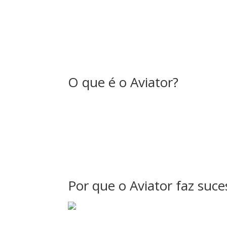
O Aviator‚ desenvolvido pela Spribe‚ é um jogo
jogadores brasileiros. Com uma proposta simple
partidas rápidas e emocionantes.
O que é o Aviator?
O Aviator é um jogo de azar baseado em multipl
momento certo para “cassar” seus ganhos antes
Se o jogador conseguir “cassar” antes do avião 
atual do voo. Caso contrário‚ perde a aposta.
Por que o Aviator faz suce
A simplicidade do jogo‚ aliada ao seu design mo