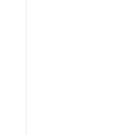
em
ndo
s
r