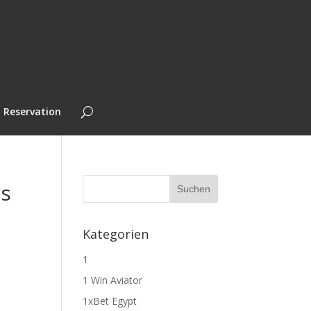
Reservation
os
Kategorien
1
1 Win Aviator
1xBet Egypt