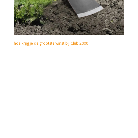
hoe krijg je de grootste winst bij Club 2000
Voor Nederlandse spelers is het van belang om te weten waar
dit spel legaal en betrouwbaar beschikbaar is. Stakelogic
games vind je onder andere in licentiehoudende Nederlandse
online casino’s zoals:
Spinia Casino
Holland Casino Online
BetCity
Fair Play Casino
Deze casino’s bieden een veilige omgeving, aantrekkelijke
bonussen en vaak ook de mogelijkheid om het spel eerst gratis
in demo-modus te proberen.