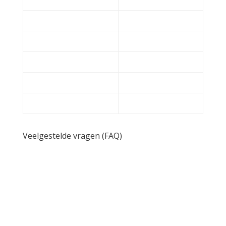
Maximaal inzetbedrag
€100 per draai
Wildsymbool
Club 2000 logo
Scatter
Club 2000 symbool
Maximale multiplier
Tot 2000x inzet
Return to Player (RTP)
96,10%
Veelgestelde vragen (FAQ)
Kan ik Club 2000 gratis spelen?
Ja, vrijwel alle Nederlandse casino’s bieden een demo-versie
van dit spel aan.
Is Club 2000 eerlijk?
Ja, als een product van Stakelogic met RNG-certificering is het
spel eerlijk en betrouwbaar.