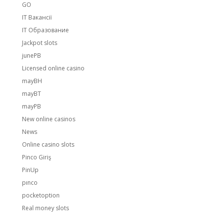
GO
IT Вакансії
IT Образование
Jackpot slots
junePB
Licensed online casino
mayBH
mayBT
mayPB
New online casinos
News
Online casino slots
Pinco Giriş
PinUp
pınco
pocketoption
Real money slots