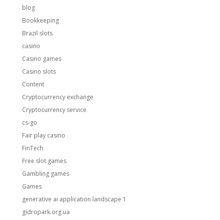
blog
Bookkeeping
Brazil slots
casino
Casino games
Casino slots
Content
Cryptocurrency exchange
Cryptocurrency service
cs-go
Fair play casino
FinTech
Free slot games
Gambling games
Games
generative ai application landscape 1
gidropark.org.ua