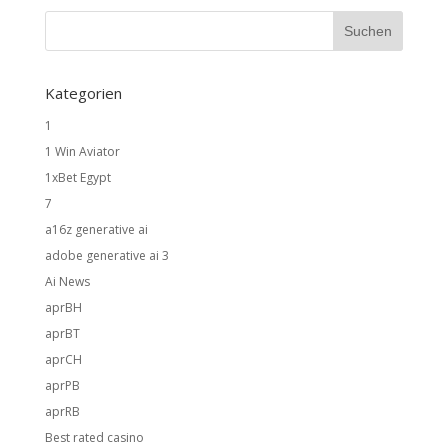
Kategorien
1
1 Win Aviator
1xBet Egypt
7
a16z generative ai
adobe generative ai 3
Ai News
aprBH
aprBT
aprCH
aprPB
aprRB
Best rated casino