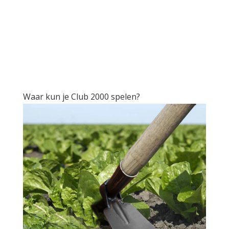
ontworpen met gebruiksvriendelijkheid in gedachten, zodat
zowel beginners als ervaren spelers zich snel kunnen
zurechtvinden. Helder kleurgebruik en duidelijke knoppen
zorgen ervoor dat je geen tijd verliest aan onnodige
zoektochten. De achtergrondmuziek en geluidseffecten zijn
ondersteunend maar niet overheersend, wat bijdraagt aan een
plezierige spelervaring.
Waar kun je Club 2000 spelen?