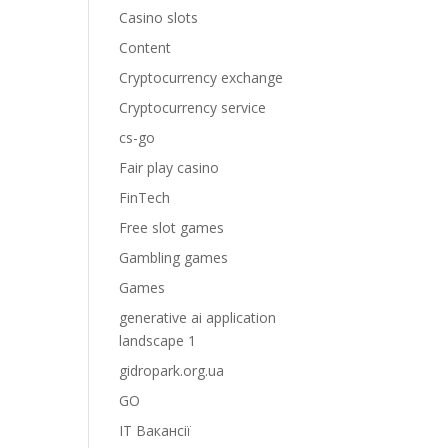
Casino slots
Content
Cryptocurrency exchange
Cryptocurrency service
ków.
cs-go
Fair play casino
FinTech
Free slot games
Gambling games
Games
generative ai application
landscape 1
gidropark.org.ua
GO
IT Вакансії