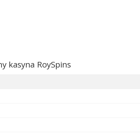
a aplikacja mobilna dostępna jest dla systemów Android i iOS.
sze wypłaty, cashback oraz ekskluzywne promocje i zaproszenia na
chy kasyna RoySpins
ority (MGA), Curacao
krill, Neteller, karty Visa/Mastercard, kryptowaluty