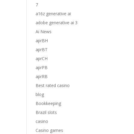
7
sce.
a16z generative ai
adobe generative ai 3
Ai News
aprBH
aprBT
aprCH
aprPB
ów
aprRB
one
Best rated casino
blog
Bookkeeping
Brazil slots
nie,
casino
Casino games