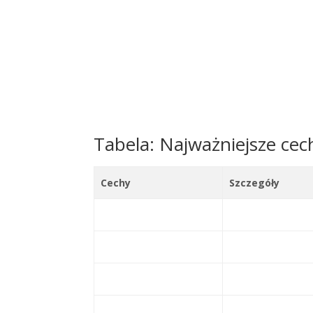
Czy można korzystać z kasyna na telefonie?
Tak, strona RoySpins jest w pełni responsywna, 
Jak działa program VIP w RoySpins?
Program VIP oferuje wyższe limity wypłat, szyb
eventy.
Tabela: Najważniejsze ce
Cechy
Szczegóły
Licencja
Malta Gaming Auth
Waluta
PLN, EUR, USD
Minimalny depozyt
50 PLN
Metody płatności
Przelewy24, Blik, S