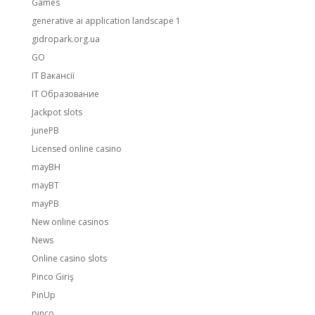
Games
generative ai application landscape 1
gidropark.org.ua
GO
IT Вакансії
IT Образование
Jackpot slots
junePB
Licensed online casino
mayBH
mayBT
mayPB
New online casinos
News
Online casino slots
Pinco Giriş
PinUp
pınco