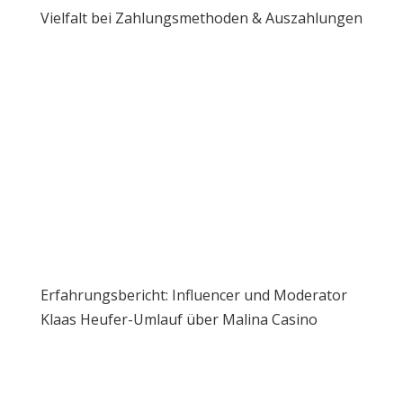
Vielfalt bei Zahlungsmethoden & Auszahlungen
Malina Casino unterstützt eine breite Palette von
Zahlungssystemen, die auch in Deutschland sehr beliebt sind:
Visa und Mastercard
Skrill und Neteller
Banküberweisungen sowie Sofortüberweisung
Bitcoin und andere Kryptowährungen
Die Auszahlungen werden von Malina zügig bearbeitet, meist
innerhalb von 24 bis 48 Stunden, was für eine hohe
Kundenzufriedenheit sorgt.
Erfahrungsbericht: Influencer und Moderator
Klaas Heufer-Umlauf über Malina Casino
Klaas Heufer-Umlauf, ein bekannter deutscher Moderator und
Entertainer, hat sich öffentlich positiv über seine Erfahrungen
mit Malina Casino geäußert. In einem Interview berichtete er,
dass er vor allem die einfache Handhabung der Plattform und