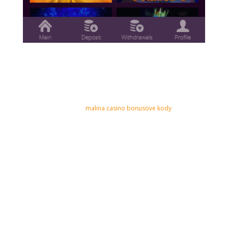
Die Webseite von Malina ist klar strukturiert und für deutsche
Spieler optimal angepasst. Die Registrierung erfolgt schnell
und unkompliziert:
Besuchen Sie die offizielle Malina Casino Website und klicken
Sie auf „Registrieren“.
malina casino bonusove kody
Füllen Sie das Formular mit Ihren persönlichen Daten aus
und wählen Sie Deutschland als Standort.
Verifizieren Sie Ihr Konto über eine E-Mail oder SMS, um den
Bonuscode aktivieren zu können.
Die Registrierung und Verifizierung sind komplett in deutscher
Sprache verfügbar, was die Anmeldung besonders einfach
macht.