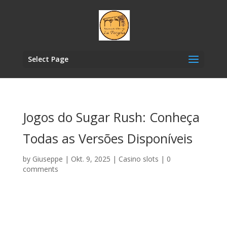
Select Page
Jogos do Sugar Rush: Conheça
Todas as Versões Disponíveis
by
Giuseppe
|
Okt. 9, 2025
|
Casino slots
|
0
comments
O Sugar Rush da Pragmatic Play é um dos caça-níqueis online