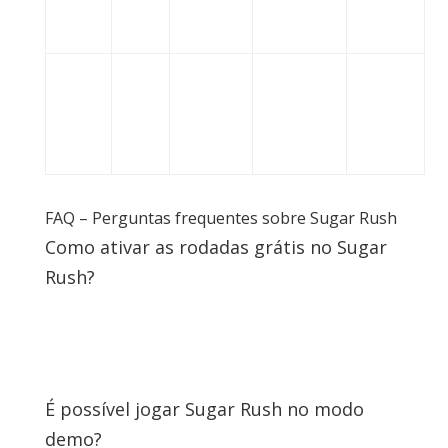
22Bet
Sim
4.4/5
+ Giros
Bancária,
Grátis
Bitcoin
100%
até
Pix, Cartão,
Rivalo
R$400
Sim
4.3/5
Boleto
+ Giros
Grátis
FAQ – Perguntas frequentes sobre Sugar Rush
Como ativar as rodadas grátis no Sugar
Rush?
As rodadas grátis são ativadas ao obter três ou mais símbolos
Scatter (que são os cupcakes). Isso libera um número
determinado de giros grátis com multiplicadores que
aumentam os prêmios.
É possível jogar Sugar Rush no modo
demo?