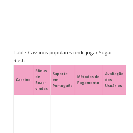
exclusivos para novos jogadores.
Alguns cassinos recomendados incluem a Betway, 22Bet e
Rivalo, que possuem versões adaptadas para o público
brasileiro, incluindo suporte em português e opções de
pagamento locais.
Table: Cassinos populares onde jogar Sugar
Rush
Bônus
Suporte
Avaliação
de
Métodos de
Cassino
em
dos
Boas-
Pagamento
Português
Usuários
vindas
100%
Boleto, Pix,
Betway
até
Sim
Cartão de
4.6/5
R$500
Crédito
Até
Pix,
R$1220
Transferência