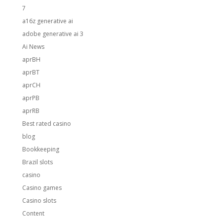
7
a16z generative ai
adobe generative ai 3
Ai News
aprBH
aprBT
aprCH
aprPB
aprRB
Best rated casino
blog
Bookkeeping
Brazil slots
casino
Casino games
Casino slots
Content