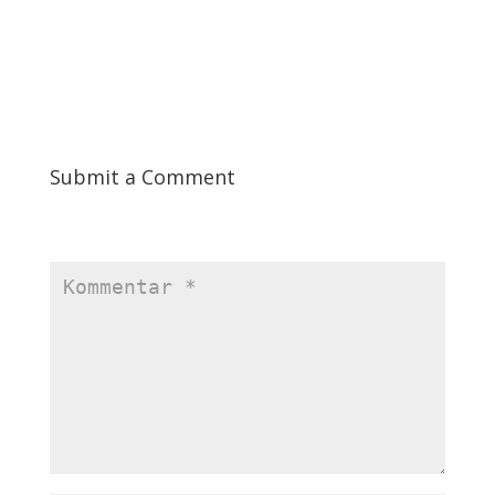
brasileiros que jogam em cassinos online. Aproveite para
experimentar as versões que mais combinam com você e
lembre-se sempre de jogar com responsabilidade.
Submit a Comment
Ihre E-Mail-Adresse wird nicht veröffentlicht.
Erforderliche
Felder sind mit
*
markiert