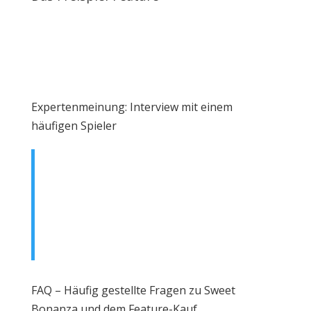
Die Freispiele werden durch mindestens vier Bonussymbole
gleichzeitig ausgelöst. Spätestens hier kommt der Feature Kauf
ins Spiel, da dieser den Zugang zu den Freispielen stark
beschleunigt.
Expertenmeinung: Interview mit einem
häufigen Spieler
«Ich spiele Sweet Bonanza schon seit zwei Jahren in
verschiedenen deutschen Casinos. Besonders spannend
finde ich den Feature-Kauf, da ich so selbst entscheide,
wann ich in die lukrativen Freispiele einsteige. Natürlich
sollte man auf sein Budget achten, denn der Kauf kann
schnell teuer werden. Aber mit einem vernünftigen Einsatz
hat man richtig viel Spaß und gute Gewinnchancen.» – Tim
S., erfahrener Online-Spieler
FAQ – Häufig gestellte Fragen zu Sweet
Bonanza und dem Feature-Kauf