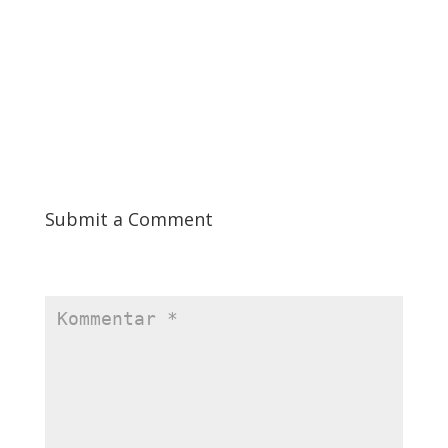
unbedingt ausprobieren.
Entscheidend ist wie immer, verantwortungsvoll zu spielen und
sich die besten Anbieter auszuwählen, die deutschen
Spielerschutz garantieren und die Option Feature Kauf legal
anbieten.
Submit a Comment
Ihre E-Mail-Adresse wird nicht veröffentlicht.
Erforderliche
Felder sind mit
*
markiert