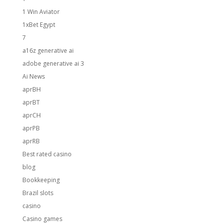
1 Win Aviator
1xBet Egypt
7
a16z generative ai
adobe generative ai 3
Ai News
aprBH
aprBT
aprCH
aprPB
aprRB
Best rated casino
blog
Bookkeeping
Brazil slots
casino
Casino games