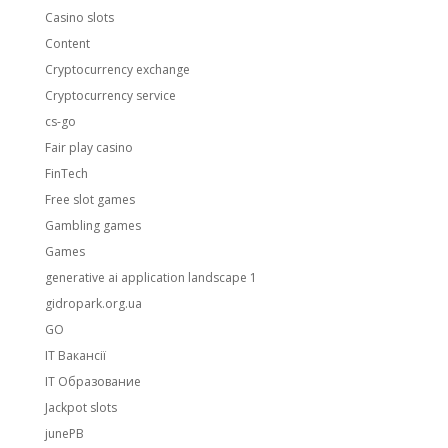
Casino slots
Content
Cryptocurrency exchange
Cryptocurrency service
cs-go
Fair play casino
FinTech
Free slot games
Gambling games
Games
generative ai application landscape 1
gidropark.org.ua
GO
IT Вакансії
IT Образование
Jackpot slots
junePB