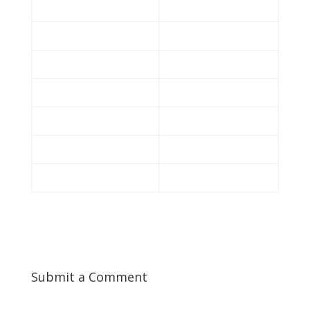
Gewinnmechanismus
Cluster Pays
Mindesteinsatz
0,20 €
Maximaler Einsatz
125 €
Volatilität
Hoch
RTP
96,51%
Gewinnmultiplikatoren
Bis 100x
Verfügbar bei Pin Up Casino
Ja, mit deutschem Support
Submit a Comment
Ihre E-Mail-Adresse wird nicht veröffentlicht.
Erforderliche