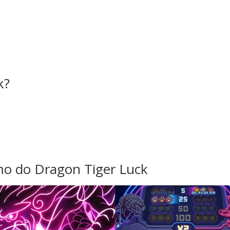
 desenvolvido pela PG Soft que tem conquistado muitos jogadores n
 simples, representa uma ótima opção para quem deseja experimenta
k?
er», esta versão traz uma experiência moderna e visualmente envolve
re, onde as cartas são distribuídas, e o objetivo é acertar qual lado 
 algumas possibilidades extras de apostas.
mo do Dragon Tiger Luck