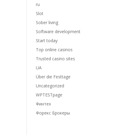
ru
Slot
Sober living
das
Software development
Start today
Top online casinos
Trusted casino sites
UA
Über die Festtage
o
Uncategorized
WPTESTpage
Финтех
Форекс Брокеры
 para
e