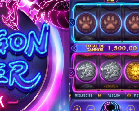
dores brasileiros conhecerem as regras e o funcionamento do jogo 
ara aprendizado e prática.