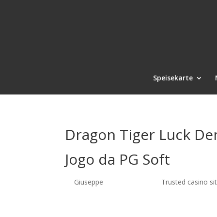
Speisekarte
Dragon Tiger Luck De
Jogo da PG Soft
by
Giuseppe
|
Aug. 17, 2025
|
Trusted casino si