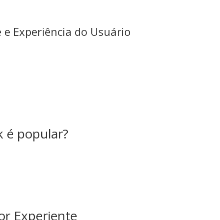
 e Experiência do Usuário
 Luck pelo celular?» ─ Sim, a interface é responsiva, funcionando
a, escolher em quem apostar e clicar para iniciar a rodada, com
k é popular?
Tiger Luck é a sua simplicidade aliada à emoção do risco imediato.
ara se divertir, apenas instinto e sorte. Outro fator são os pagame
que incentivam o jogo contínuo.
or Experiente