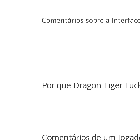
quando quiser.
Comentários sobre a Interface
Pergunta frequente: «Posso jogar Dragon Tiger
perfeitamente em smartphones e tablets.
Como jogar: Basta escolher seu valor de apost
resultados instantâneos.
Por que Dragon Tiger Luc
Um aspecto essencial para o sucesso do Dragon 
jogador não precisa de conhecimento complexo p
atraentes, especialmente nas apostas laterais, 
Comentários de um Jogad