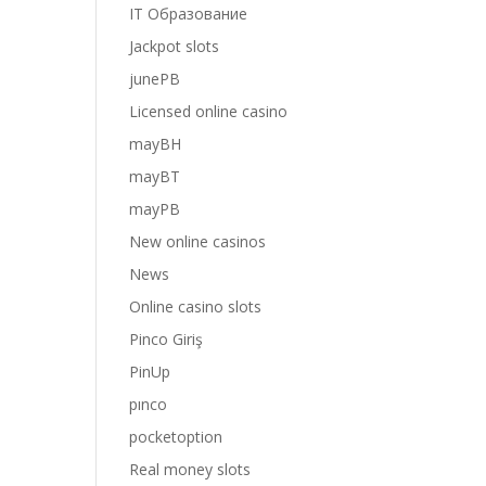
IT Образование
Jackpot slots
s
junePB
Licensed online casino
mayBH
mayBT
r um
mayPB
New online casinos
News
Online casino slots
e
Pinco Giriş
PinUp
pınco
mo,
pocketoption
Real money slots