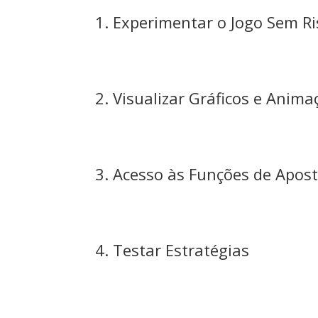
1. Experimentar o Jogo Sem Ri
O modo demo simula a experiência completa, g
rodadas e as tabelas de pagamento, tudo isso s
2. Visualizar Gráficos e Anima
O jogo apresenta gráficos de alta qualidade com
ambiente imersivo.
3. Acesso às Funções de Apos
No demo, todas as opções básicas de aposta es
apostas laterais que oferecem pagamentos mai
4. Testar Estratégias
Por ser um jogo simples de sorte, algumas es
ajudando o jogador a controlar melhor seus inv