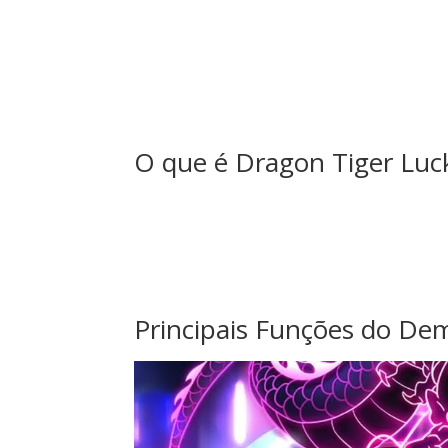
Dragon Tiger Luck é um jogo de cassino online
Brasil; Com uma temática asiática e mecânicas
algo novo com potencial de ganhos atrativos.
O que é Dragon Tiger Luc
Inspirado no clássico jogo asiático «Dragon Tig
A proposta central é apostar no dragão ou no tig
a carta mais alta. É um jogo de pura sorte, com
Principais Funções do De