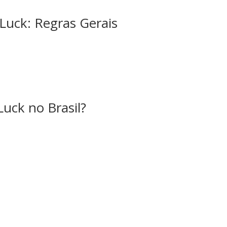
Luck: Regras Gerais
osta entre Dragão, Tigre ou Empate. As cartas são então distribuí
stas laterais incluem combinações específicas, como cartas pares ou
obabilidades e pagamentos.
uck no Brasil?
áveis que operam no Brasil oferece o Dragon Tiger Luck da PG Soft n
 com suporte em português, métodos de pagamento acessíveis e uma
ivo, com menus simples e botões bem posicionados, facilitando tanto
O jogo é otimizado para dispositivos móveis garantindo acesso onde 