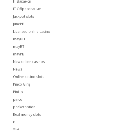
IT Вакансії
IT Образование
Jackpot slots
junePB
Licensed online casino
mayBH
mayBT
mayPB
New online casinos
News
Online casino slots
Pinco Giriş
PinUp
pınco
pocketoption
Real money slots
ru
Slot