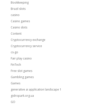
Bookkeeping
Brazil slots
casino
Casino games
Casino slots
Content
Cryptocurrency exchange
Cryptocurrency service
cs-go
Fair play casino
FinTech
Free slot games
Gambling games
Games
generative ai application landscape 1
gidropark.org.ua
GO