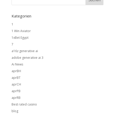
Kategorien
1
1 Win Aviator
1xBet Egypt
7
a16z generative ai
adobe generative ai 3
Ai News
aprBH
aprBT
aprCH
aprPB
aprRB
Best rated casino
blog