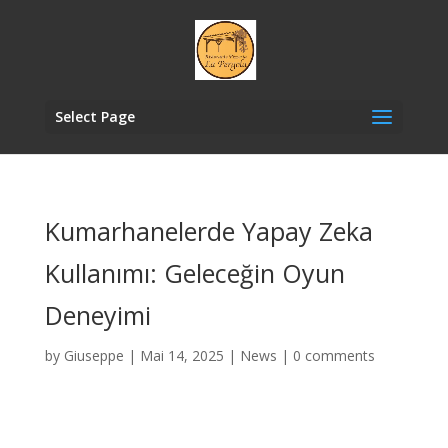
Select Page
Kumarhanelerde Yapay Zeka
Kullanımı: Geleceğin Oyun
Deneyimi
by
Giuseppe
|
Mai 14, 2025
|
News
|
0 comments
Yapay zihin (YZ), kumarhaneler sanayisinde devrim
yaratmaktadır. 2023 senesinde, Las Vegas’taki birçok