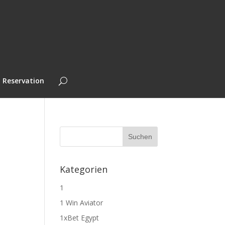
Reservation
Kategorien
1
1 Win Aviator
1xBet Egypt