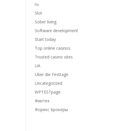
ru
Slot
Sober living
Software development
Start today
Top online casinos
Trusted casino sites
UA
Über die Festtage
Uncategorized
WPTESTpage
Финтех
Форекс Брокеры