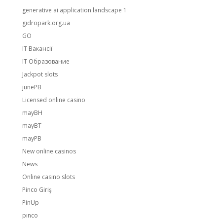
generative ai application landscape 1
gidropark.org.ua
GO
IT Вакансії
IT Образование
Jackpot slots
junePB
Licensed online casino
mayBH
mayBT
mayPB
New online casinos
News
Online casino slots
Pinco Giriş
PinUp
pınco